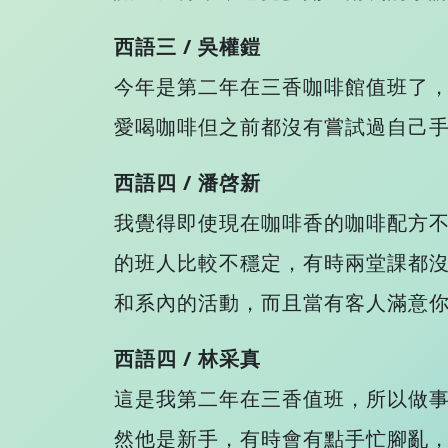
西語三 / 吳權鎧
今年是第二年在三香咖啡館值班了
愛喝咖啡但之前都沒有嘗試過自己手
西語四 / 潘啓新
我覺得即使現在咖啡香的咖啡配方
的班人比較不穩定，有時兩堂課都
和系內的活動，而且當有客人滿意
西語四 / 林采真
這是我第二年在三香值班，所以做
然他是新手，有時會有點手忙腳亂