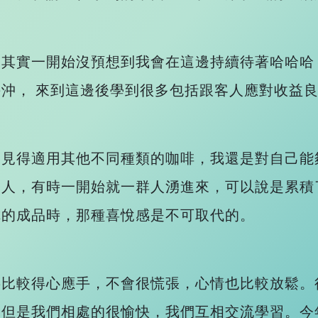
，其實一開始沒預想到我會在這邊持續待著哈哈哈
沖， 來到這邊後學到很多包括跟客人應對收益
不見得適用其他不同種類的咖啡，我還是對自己能
沒人，有時一開始就一群人湧進來，可以說是累積
你的成品時，那種喜悅感是不可取代的。
事比較得心應手，不會很慌張，心情也比較放鬆。
，但是我們相處的很愉快，我們互相交流學習。今