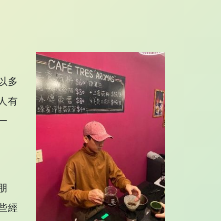
以多
人有
一
朋
些經